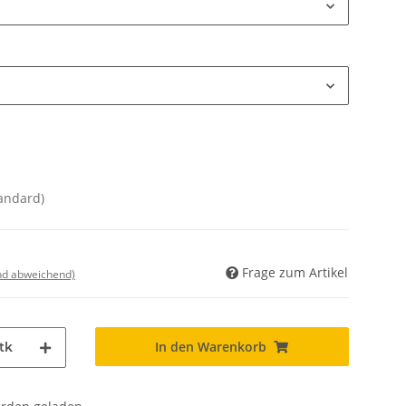
andard)
Frage zum Artikel
nd abweichend)
In den Warenkorb
tk